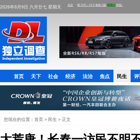
2026年8月9日 六月廿七 星期天
首页
天下
社会
经济
法治
焦点
民生
评
您现在的位置：
首页
>
民生
> 正文
太荒唐！长春一访民不明不