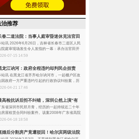
法治推荐
长春二道法院：当事人庭审昏迷休克法官田
开伍
本站讯 2026年6月26日，吉林省长春市二道区人民
法院庭审现场发生令人发指的一幕：承办法官田开
伍在明知存在重大程...
026-07-15 14:59
黑龙江讷河：政府全程违约却判民企担责
30%
本站讯 在黑龙江省齐齐哈尔讷河市，一起棚户区改
造因政府一方严重违约引起的行政协议纠纷案，历
经一审、二审后，...
026-04-21 17:46
最高检抗诉后拒不纠错，深圳公然上演“有
理无
广东省深圳市民郑月青，经历的一起持续近二十年
的房屋租赁合同纠纷案件。该案2008年广东省高院
一审，2011年最高法...
026-04-18 18:58
离婚后分割房产竟遭驳回！哈尔滨两级法院
被指