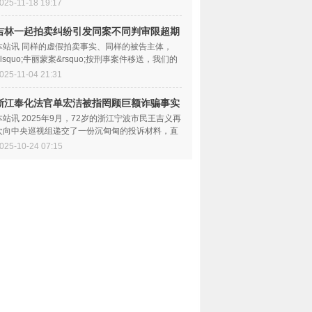
对工程量进行司法...
025-11-18 19:17
吉林一起拍卖纠纷引发同案不同判审限超期
与刑
本站讯 同样的虚假拍卖事实、同样的被告主体，
&lsquo;牛丽蒙案&rsquo;按刑事案件移送，我们的
案子却判民事担责，...
025-11-04 21:31
浙江奉化法官单宏洁被指罔顾巨额诈骗事实
枉法
本站讯 2025年9月，72岁的浙江宁波市民王吉义再
次向中央巡视组递交了一份沉甸甸的投诉材料，直
指浙江省宁波市奉化...
025-10-24 07:15