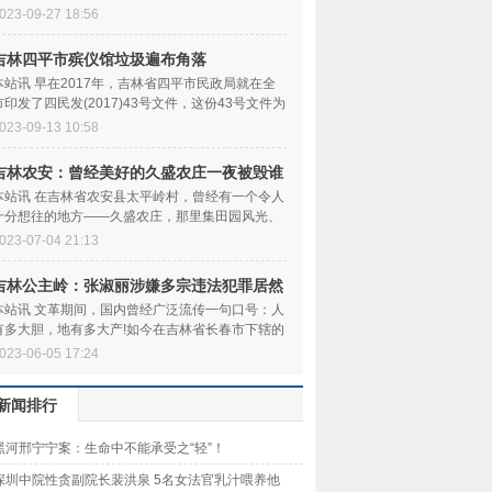
妇幼保健医院诊断为...
023-09-27 18:56
吉林四平市殡仪馆垃圾遍布角落
本站讯 早在2017年，吉林省四平市民政局就在全
市印发了四民发(2017)43号文件，这份43号文件为
四平市各社区持续巩...
023-09-13 10:58
吉林农安：曾经美好的久盛农庄一夜被毁谁
之责
本站讯 在吉林省农安县太平岭村，曾经有一个令人
十分想往的地方——久盛农庄，那里集田园风光、
湿地风貌、绿色农...
023-07-04 21:13
吉林公主岭：张淑丽涉嫌多宗违法犯罪居然
安然
本站讯 文革期间，国内曾经广泛流传一句口号：人
有多大胆，地有多大产!如今在吉林省长春市下辖的
公主岭市，也出了...
023-06-05 17:24
新闻排行
黑河邢宁宁案：生命中不能承受之“轻”！
深圳中院性贪副院长裴洪泉 5名女法官乳汁喂养他