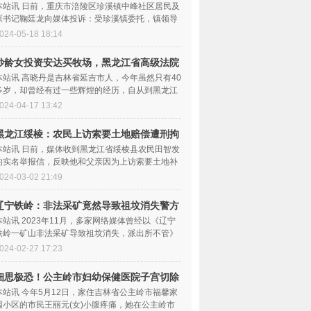
反被
本站讯 日前，重庆市涪陵区珍溪镇中峰社区居民及
原书记鞠廷龙向媒体投诉：受珍溪镇委托，镇领导
要求中峰社区书记...
024-05-18 18:14
妙龄女投资安达买牧场，黑龙江省高级法院
判决
本站讯 高晓丹是吉林省延吉市人，今年虽然只有40
多岁，却曾经有过一些辉煌的经历，自从到黑龙江
省安达市投资购买...
024-04-17 13:42
黑龙江绥棱：农民上访索要土地赔偿遭刑拘
至今
本站讯 日前，媒体收到黑龙江省绥棱县农民田智发
的实名举报信，反映他和父亲因为上访索要土地补
偿遭到刑拘一事。...
024-03-02 21:49
辽宁铁岭：非法采矿竟然导致祖坟消失警方
不管
本站讯 2023年11月，多家网络媒体曾经以《辽宁
铁岭一矿山非法采矿导致祖坟消失，派出所不管》
为题，曝光了发生在...
024-02-27 17:23
细思极恐！公主岭市妇幼保健医院子宫切除
后居
本站讯 今年5月12日，家住吉林省公主岭市福馨家
园小区的市民王丽元(女)小腹疼痛，她在公主岭市