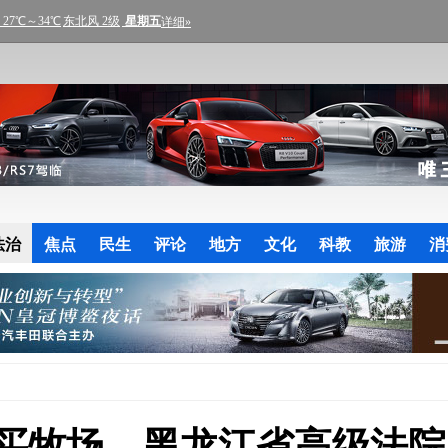
法治
焦点
民生
评论
地方
文化
科教
旅游
消
买牧场，黑龙江省高级法院