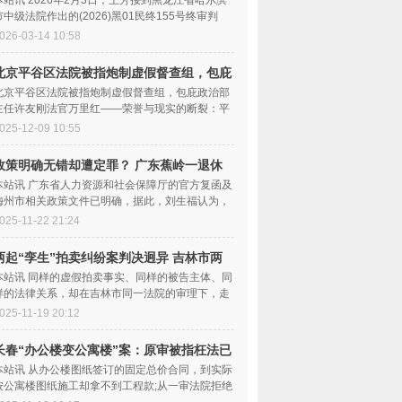
本站讯 2026年2月3日，王芳接到黑龙江省哈尔滨
市中级法院作出的(2026)黑01民终155号终审判
决，这一纸判决，再次让...
026-03-14 10:58
北京平谷区法院被指炮制虚假督查组，包庇
主任
北京平谷区法院被指炮制虚假督查组，包庇政治部
主任许友刚法官万里红——荣誉与现实的断裂：平
谷区法院模范生面具...
025-12-09 10:55
政策明确无错却遭定罪？ 广东蕉岭一退休
干部
本站讯 广东省人力资源和社会保障厅的官方复函及
梅州市相关政策文件已明确，据此，刘生福认为，
蕉岭县农村劳动力...
025-11-22 21:24
两起“孪生”拍卖纠纷案判决迥异 吉林市两
法
本站讯 同样的虚假拍卖事实、同样的被告主体、同
样的法律关系，却在吉林市同一法院的审理下，走
出了两条截然不同...
025-11-19 20:12
长春“办公楼变公寓楼”案：原审被指枉法已
发
本站讯 从办公楼图纸签订的固定总价合同，到实际
按公寓楼图纸施工却拿不到工程款;从一审法院拒绝