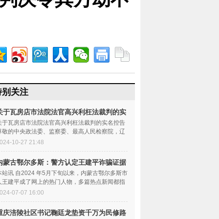
特别关注
关于瓦房店市法院法官高兴利枉法裁判的实
名控
关于瓦房店市法院法官高兴利枉法裁判的实名控告
尊敬的中央政法委、监察委、最高人民检察院，辽
宁省政法委、监察委...
024-10-27 21:48
内蒙古鄂尔多斯：警方认定王建平诈骗证据
确凿
本站讯 自2024 年5月下旬以来，内蒙古鄂尔多斯市
人王建平成了网上的热门人物，多篇热点新闻都指
向了他，使他成为...
024-07-07 16:00
重庆涪陵社区书记鞠廷龙垫资千万为民修路