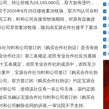
，转让价格为24,150,000元，双方如有违约，
3
无归
公司于2015年8月25日接收案涉牧场，双方均认可在时
4
评价
完工程，时和公司在接管牧场期间，对原有设施进
5
6
,时和公司弃管案涉牧场，随后由宝源合作社接手了案涉
望
7
营商
8
9
作社与时和公司签订的《购买合作社协议》是否有效
罪?
10
业合作社法》第三条规定,农民专业合作社应当遵循
;第十五条规定，农民专业合作社的成员中，农民至少
..本案中，宝源合作社与时和公司签订《购买合作社协
公司。双方签订的《购买合作社协议》约定宝源合
时和公司，使得该社仅有一名公司主体，该约定因
故应当确认宝源合作社与时和公司签订的《购买合
时和公司解除合同的诉请,一审法院不予支持。