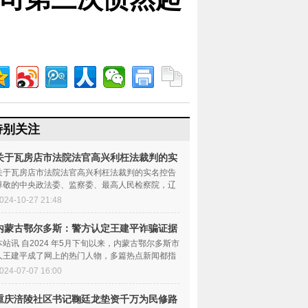
特别关注
关于瓦房店市法院法官高兴利枉法裁判的实
名控
关于瓦房店市法院法官高兴利枉法裁判的实名控告
尊敬的中央政法委、监察委、最高人民检察院，辽
宁省政法委、监察委...
024-10-27 21:48
内蒙古鄂尔多斯：警方认定王建平诈骗证据
确凿
本站讯 自2024 年5月下旬以来，内蒙古鄂尔多斯市
人王建平成了网上的热门人物，多篇热点新闻都指
向了他，使他成为...
024-07-07 16:00
重庆涪陵社区书记鞠廷龙垫资千万为民修路