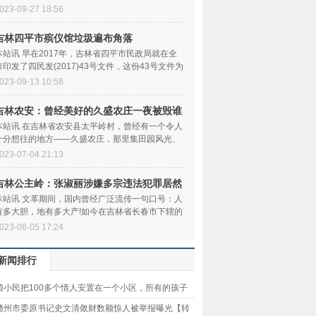
妇幼保健医院诊断为...
023-09-27 18:56
吉林四平市殡仪馆垃圾遍布角落
本站讯 早在2017年，吉林省四平市民政局就在全
市印发了四民发(2017)43号文件，这份43号文件为
四平市各社区持续巩...
023-09-13 10:58
吉林农安：曾经美好的久盛农庄一夜被毁谁
之责
本站讯 在吉林省农安县太平岭村，曾经有一个令人
十分想往的地方——久盛农庄，那里集田园风光、
湿地风貌、绿色农...
023-07-04 21:13
吉林公主岭：张淑丽涉嫌多宗违法犯罪居然
安然
本站讯 文革期间，国内曾经广泛流传一句口号：人
有多大胆，地有多大产!如今在吉林省长春市下辖的
公主岭市，也出了...
023-06-05 17:24
新闻排行
赖小民把100多个情人安置在一个小区，所有的孩子
他爸爸
赣州市委原书记史文清敛财数额惊人被举报曝光【转