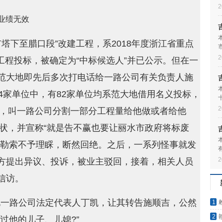
2
业绩无效
市塔下至腊口段”改建工程，系2018年度浙江省重点
2
工程投标，被确定为“中标候选人”并已公示。但在一
范大地即先后多次打电话给一路公司有关负责人施
4家单位中，有82家单位均系范大地借用名义投标，
2
万，叫一路公司分割一部分工程量给他做或者给他
告状，并宣称“就是告不赢也要让丽水市政府将标废
诈勒索不予理睬，断然回绝。之后，一系列怪事就发
2
方提出异议、投诉，被业主驳回，接着，相关人员
信访。
致电一路公司法定代表人丁凯，让其转告施顺吉，公然
1
都喊
2
过他的儿子、儿媳?”