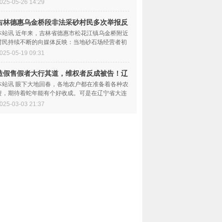
为题报道了黑龙江省...
025-05-26 14:29
吉林德惠乌金桥段非法采砂村民多次举报反
而愈
本站讯 近年来，吉林省德惠市松花江镇乌金桥附近
村民持续不断的向媒体反映：当地砂石场经营者初
维成及其子初万里...
025-05-19 09:31
造假售假者大行其道，维权者反成被告！辽
宁大
本站讯 眼下大地回春，各地农户都在准备着各种农
资，期待着蛇年能有个好收成。可是在辽宁省大连
市下辖的瓦房店市...
025-03-03 21:37