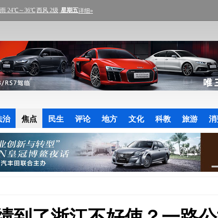
法治
焦点
民生
评论
地方
文化
科教
旅游
消
绩到了浙江不好使？一路公