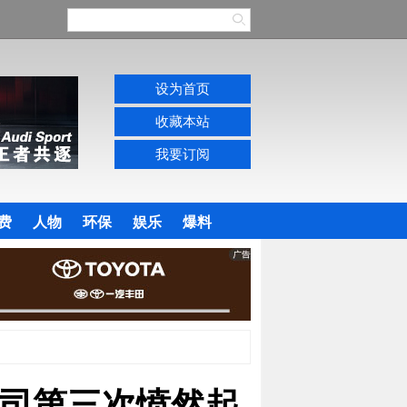
设为首页
收藏本站
我要订阅
费
人物
环保
娱乐
爆料
司第三次愤然起