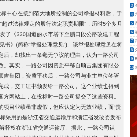
载】
3
投标中心在接到范大地所控制的公司举报材料后，于
4
那他
惜“超过法律规定的履行法定职责期限”，历时5个多月
5
6
并印发了《330国道丽水市塔下至腊口段公路改建工程
7
见书》(简称“举报处理意见”)。该举报处理意见在将
对质
8
定后，却找出一条毫无争议的理由，认为一路公司
愤然
9
致。其实，一路公司因资质平移自顺吉集团有限公
最早
10
不知
顺吉集团，资质平移后，一路公司与业主单位签署
完成，交工证书颁发给一路公司。这个业绩也得到
官方网站上，在投标时一路公司提交了这些资料。
的项目业绩虽非虚假，但应认定为无效业绩，而“责
招标采用的是浙江省交通运输厅和浙江省发改委发布
本解释权在浙江省交通运输厅。据此，一路公司认