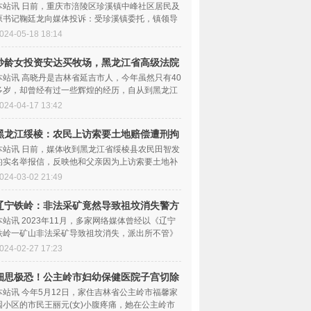
反被
本站讯 日前，重庆市涪陵区珍溪镇中峰社区居民及
原书记鞠廷龙向媒体投诉：受珍溪镇委托，镇领导
要求中峰社区书记...
024-05-18 18:14
妙龄女投资安达买牧场，黑龙江省高级法院
判决
本站讯 高晓丹是吉林省延吉市人，今年虽然只有40
多岁，却曾经有过一些辉煌的经历，自从到黑龙江
省安达市投资购买...
024-04-17 13:42
黑龙江绥棱：农民上访索要土地赔偿遭刑拘
至今
本站讯 日前，媒体收到黑龙江省绥棱县农民田智发
的实名举报信，反映他和父亲因为上访索要土地补
偿遭到刑拘一事。...
024-03-02 21:49
辽宁铁岭：非法采矿竟然导致祖坟消失警方
不管
本站讯 2023年11月，多家网络媒体曾经以《辽宁
铁岭一矿山非法采矿导致祖坟消失，派出所不管》
为题，曝光了发生在...
024-02-27 17:23
细思极恐！公主岭市妇幼保健医院子宫切除
后居
本站讯 今年5月12日，家住吉林省公主岭市福馨家
园小区的市民王丽元(女)小腹疼痛，她在公主岭市