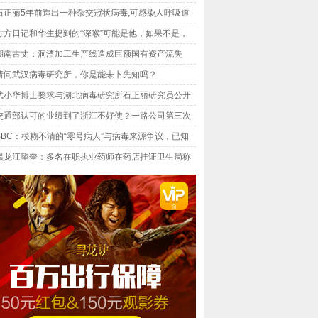
石正丽5年前造出一种杂交冠状病毒,可感染人呼吸道
方方日记和华生提到的“深喉”可能是他，如果不是，
就比“深喉”还深
湖南古丈：洞渣加工生产线造成巨额国有资产流失
请问武汉病毒研究所，你是能未卜先知吗？
武小华博士要求与湖北病毒研究所石正丽研究员公开
交通部认可的业绩到了浙江不好使？一路公司第三次
起诉！
BBC：模糊不清的“零号病人”与病毒来源争议，已知
病患是12月1日？
黑龙江望奎：多名在职执业药师在药店挂证卫生局称
情