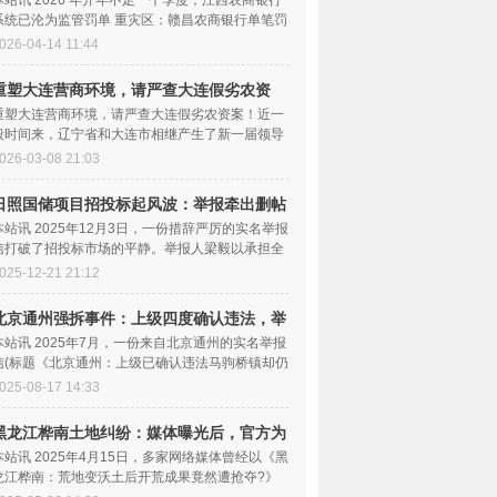
本站讯 2026 年开年不足一个季度，江西农商银行
系统已沦为监管罚单 重灾区：赣昌农商银行单笔罚
 258 52 万...
026-04-14 11:44
重塑大连营商环境，请严查大连假劣农资
案！
重塑大连营商环境，请严查大连假劣农资案！近一
段时间来，辽宁省和大连市相继产生了新一届领导
班，听说新的领导班...
026-03-08 21:03
日照国储项目招投标起风波：举报牵出删帖
疑云
本站讯 2025年12月3日，一份措辞严厉的实名举报
信打破了招投标市场的平静。举报人梁毅以承担全
部法律责任的郑重态...
025-12-21 21:12
北京通州强拆事件：上级四度确认违法，举
报后
本站讯 2025年7月，一份来自北京通州的实名举报
信(标题《北京通州：上级已确认违法马驹桥镇却仍
然强拆，至今不给...
025-08-17 14:33
黑龙江桦南土地纠纷：媒体曝光后，官方为
何“
本站讯 2025年4月15日，多家网络媒体曾经以《黑
龙江桦南：荒地变沃土后开荒成果竟然遭抢夺?》