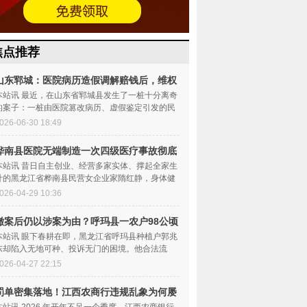
焦点推荐
山东郓城：医院病历造假调解赔钱后，维权
四人
本站讯 最近，在山东省郓城县发生了一桩十分离奇
的案子：一桩由医院篡改病历、虚假鉴定引发的民
间纠纷，经当地卫...
026-06-30 18:49
桦南县医院无端制造一次四级医疗事故彻底
摧毁
本站讯 昔日自主创业、经营多家实体、撑起全家生
计的黑龙江省桦南县民营女企业家隋红静，身体健
康、意气风发，是...
026-04-29 10:36
撤案后仍以涉案为由？呼玛县一农户98公顷
耕地
本站讯 眼下春耕在即，黑龙江省呼玛县种植户郭兆
东却陷入无地可种、投诉无门的困境。他合法流
转、持续耕种多年的...
026-04-27 22:15
罚单密集落地！江西农商行违规乱象为何屡
禁不