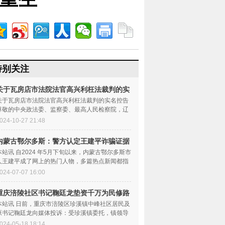
特别关注
关于瓦房店市法院法官高兴利枉法裁判的实
名控
关于瓦房店市法院法官高兴利枉法裁判的实名控告
尊敬的中央政法委、监察委、最高人民检察院，辽
宁省政法委、监察委...
024-10-27 21:48
内蒙古鄂尔多斯：警方认定王建平诈骗证据
确凿
本站讯 自2024 年5月下旬以来，内蒙古鄂尔多斯市
人王建平成了网上的热门人物，多篇热点新闻都指
向了他，使他成为...
024-07-07 16:00
重庆涪陵社区书记鞠廷龙垫资千万为民修路
反被
本站讯 日前，重庆市涪陵区珍溪镇中峰社区居民及
原书记鞠廷龙向媒体投诉：受珍溪镇委托，镇领导
要求中峰社区书记...
024-05-18 18:14