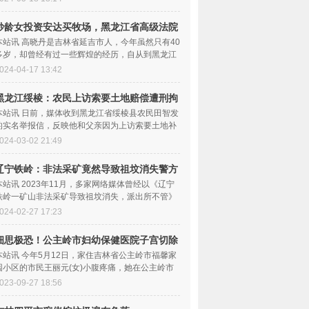
妙龄女投资安达买牧场，黑龙江省高级法院
判决
本站讯 高晓丹是吉林省延吉市人，今年虽然只有40
多岁，却曾经有过一些辉煌的经历，自从到黑龙江
省安达市投资购买...
024-04-17 13:42
黑龙江绥棱：农民上访索要土地赔偿遭刑拘
至今
本站讯 日前，媒体收到黑龙江省绥棱县农民田智发
的实名举报信，反映他和父亲因为上访索要土地补
偿遭到刑拘一事。...
024-03-02 21:49
辽宁铁岭：非法采矿竟然导致祖坟消失警方
不管
本站讯 2023年11月，多家网络媒体曾经以《辽宁
铁岭一矿山非法采矿导致祖坟消失，派出所不管》
为题，曝光了发生在...
024-02-27 17:23
细思极恐！公主岭市妇幼保健医院子宫切除
后居
本站讯 今年5月12日，家住吉林省公主岭市福馨家
园小区的市民王丽元(女)小腹疼痛，她在公主岭市
妇幼保健医院诊断为...
023-09-27 18:56