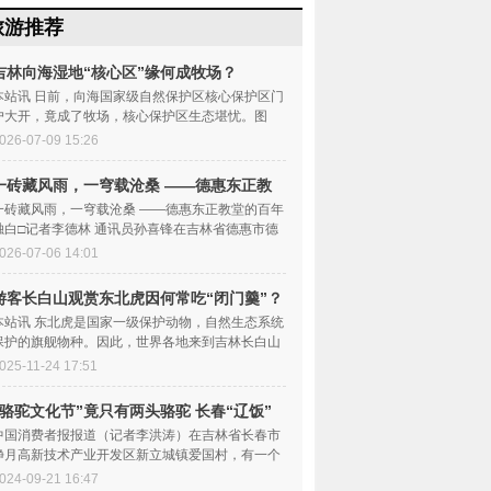
旅游推荐
吉林向海湿地“核心区”缘何成牧场？
本站讯 日前，向海国家级自然保护区核心保护区门
户大开，竟成了牧场，核心保护区生态堪忧。图
为：核心保护区带电...
026-07-09 15:26
一砖藏风雨，一穹载沧桑 ——德惠东正教
堂的
一砖藏风雨，一穹载沧桑 ——德惠东正教堂的百年
独白□记者李德林 通讯员孙喜锋在吉林省德惠市德
惠火车站南侧二...
026-07-06 14:01
游客长白山观赏东北虎因何常吃“闭门羹”？
本站讯 东北虎是国家一级保护动物，自然生态系统
保护的旗舰物种。因此，世界各地来到吉林长白山
的游客，纷纷把观...
025-11-24 17:51
“骆驼文化节”竟只有两头骆驼 长春“辽饭”
中国消费者报报道（记者李洪涛）在吉林省长春市
净月高新技术产业开发区新立城镇爱国村，有一个
自称辽饭的乡村旅游...
024-09-21 16:47