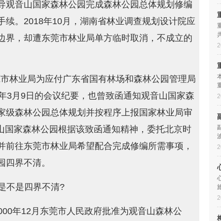
导观音山国家森林公园完成森林公园总体规划修编
续。2018年10月，湖南省林业调查规划设计院应
边界，却遭东莞市林业局单方临时取消，不成立的
2
东莞市林业局为应付广东省国有林场和森林公园管理局
018年3月9日的会议纪要，也曾致函通知观音山国家森
2
家级森林公园总体规划并按程序上报国家林业局审
观音山国家森林公园根据该致函通知精神，委托北京时
并前往东莞市林业局希望配合完成修编所需事项，
海
2
园四界不清。
是不是四界不清?
2
000年12月东莞市人民政府批准为观音山森林公