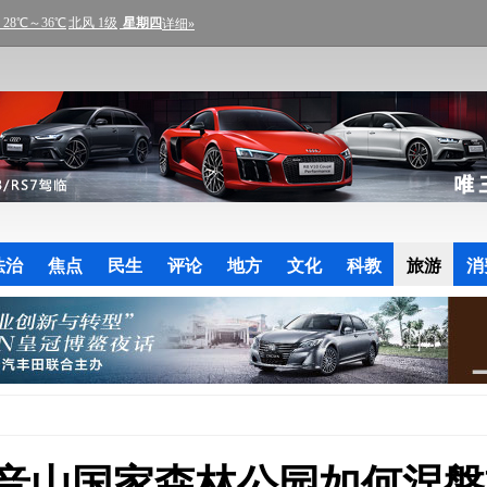
法治
焦点
民生
评论
地方
文化
科教
旅游
消
音山国家森林公园如何涅槃