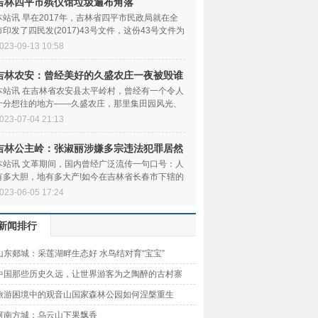
吉林四平市殡仪馆垃圾遍布角落
本站讯 早在2017年，吉林省四平市民政局就在全
市印发了四民发(2017)43号文件，这份43号文件为
四平市各社区持续巩...
023-09-13 10:58
吉林农安：曾经美好的久盛农庄一夜被毁谁
之责
本站讯 在吉林省农安县太平岭村，曾经有一个令人
十分想往的地方——久盛农庄，那里集田园风光、
湿地风貌、绿色农...
023-07-04 21:13
吉林公主岭：张淑丽涉嫌多宗违法犯罪居然
安然
本站讯 文革期间，国内曾经广泛流传一句口号：人
有多大胆，地有多大产!如今在吉林省长春市下辖的
公主岭市，也出了...
023-06-05 17:24
新闻排行
山东郯城：采莲湖畔生态好 水鸟结对育“宝宝”
中国那些历史久远，让世界游客为之陶醉的古村寨
旅游困境中的观音山国家森林公园如何涅槃重生
河南方城：乌云山下果飘香