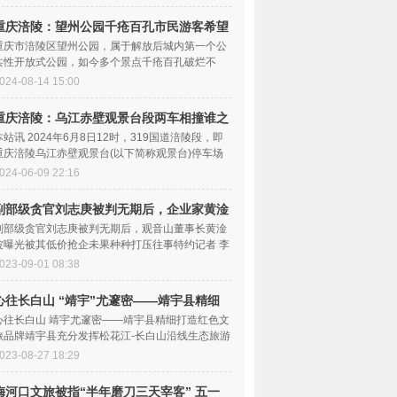
重庆涪陵：望州公园千疮百孔市民游客希望
追责
重庆市涪陵区望州公园，属于解放后城内第一个公
共性开放式公园，如今多个景点千疮百孔破烂不
堪，承载着涪陵人民一...
024-08-14 15:00
重庆涪陵：乌江赤壁观景台段两车相撞谁之
过？
本站讯 2024年6月8日12时，319国道涪陵段，即
重庆涪陵乌江赤壁观景台(以下简称观景台)停车场
入口处，一辆车牌为渝...
024-06-09 22:16
副部级贪官刘志庚被判无期后，企业家黄淦
波曝
副部级贪官刘志庚被判无期后，观音山董事长黄淦
波曝光被其低价抢企未果种种打压往事特约记者 李
波2017年5月31日...
023-09-01 08:38
心往长白山 “靖宇”尤邃密——靖宇县精细
打
心往长白山 靖宇尤邃密——靖宇县精细打造红色文
旅品牌靖宇县充分发挥松花江-长白山沿线生态旅游
带节点城市的区域...
023-08-27 18:29
梅河口文旅被指“半年磨刀三天宰客” 五一