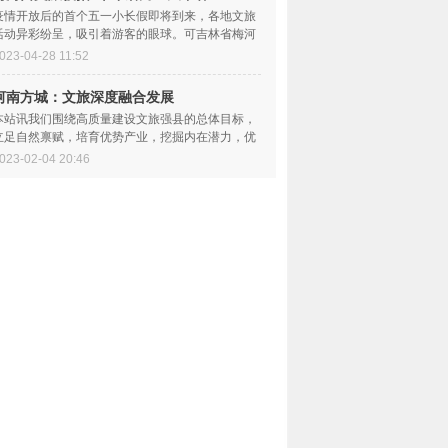
住
疫情开放后的首个五一小长假即将到来，各地文旅
活动异彩纷呈，吸引着游客的眼球。可吉林省梅河
口市今年五一期间部...
023-04-28 11:52
河南方城：文旅深度融合发展
本站讯我们围绕高质量建设文旅强县的总体目标，
立足自然禀赋，培育优势产业，挖掘内在潜力，优
化空间布局，走出了...
023-02-04 20:46