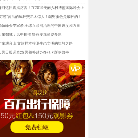
柳河这回真挺厉害！在2019美丽乡村博鳌国际峰会上
七项大奖
“穷游”背后的疯狂交易太惊人！骗财骗色是最轻的！
乌镇峰会专家谈:全球互联网治理的中国速度和力量
山东郯城：风中摇摆 野燕麦花多姿多彩
广东观音山:文旅样本捍卫生态文明的坎坷之路
人民日报调查:农民领补贴办多张卡影响效率