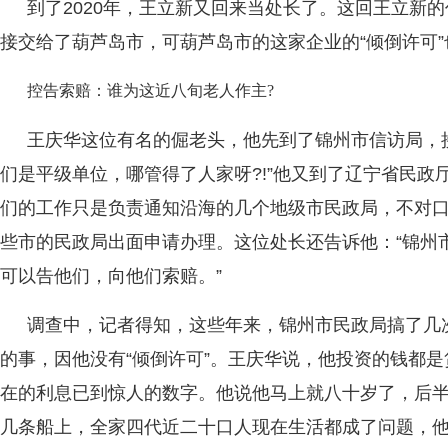
到了2020年，王立新又回来当处长了。这回王立新
接交给了葫芦岛市，可葫芦岛市的这家企业的“倾倒许可”
控告索赔：谁为这近八旬老人作主?
王庆华这位有名的倔老头，他先到了锦州市信访局，
们是平级单位，哪管得了人家呀?!”他又到了辽宁省民政
们的工作只是负责通知沿海的几个地级市民政局，不对
些市的民政局出面申请办理。这位处长还告诉他：“锦州
可以告他们，向他们索赔。”
调查中，记者得知，这些年来，锦州市民政局搞了几
的事，因他没有“倾倒许可”。王庆华说，他投资的钱都
在的利息已到惊人的数字。他说他马上就八十岁了，后
几条船上，全家四代近二十口人现在生活都成了问题，