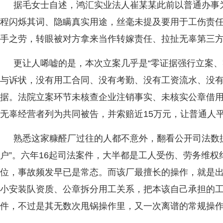
据毛女士自述，鸿汇实业法人崔某某此前以普通办事
程闪烁其词、隐瞒真实用途，丝毫未提及要用于工伤责
手之劳，转眼被对方拿来当作转嫁责任、拉扯无辜第三方
更让人唏嘘的是，本次立案几乎是“零证据强行立案、
与诉状，没有用工合同、没有考勤、没有工资流水、没
据。法院立案环节未核查企业注销事实、未核实公章借
无辜经营者列为共同被告，并索赔近15万元，让普通人
熟悉这家糠醛厂过往的人都不意外，翻看公开司法数
户”。六年16起司法案件，大半都是工人受伤、劳务维
位，事故频发早已是常态。而该厂最擅长的操作，就是
小安装队资质、公章拆分用工关系，把本该自己承担的
件，不过是其无数次甩锅操作里，又一次离谱的常规操