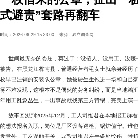
式避责”套路再翻车
时间：2026-06-29 15:33:00 来源：
独立调查网
世间最无奈的委屈，莫过于：没招人、没用工、没赚
被告。在黑龙江桦南县，普通经营者毛女士就亲身经历
枚早已注销的安装队公章，她被硬生生拖进一场和自己
雾不难发现，这根本不是偶然的劳务纠纷，而是当地鸿汇
年用工乱象丛生，一出事故就找第三方背锅，完美上演
故事回溯到2025年12月，工人司维君在本地招工
的想法报名入职，岗位是厂区设备巡检、锅炉值守。谁
发意外，工友误触开关，导致司维君左手多处绞伤、骨