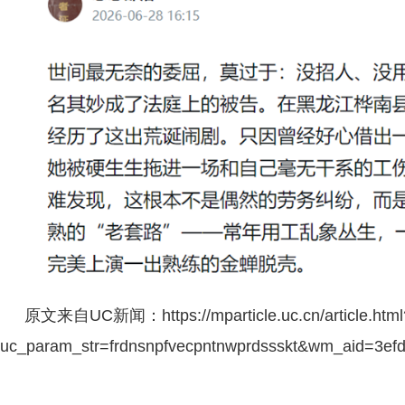
原文来自UC新闻：https://mparticle.uc.cn/article.html
uc_param_str=frdnsnpfvecpntnwprdssskt&wm_aid=3e