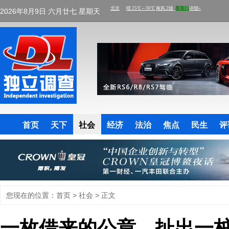
2026年8月9日 六月廿七 星期天
首页
天下
社会
经济
法治
焦点
民生
评
您现在的位置：
首页
>
社会
> 正文
一枚借来的公章，扯出一桩