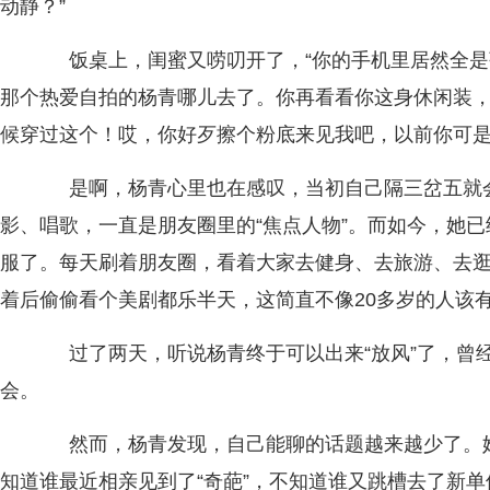
动静？”
饭桌上，闺蜜又唠叨开了，“你的手机里居然全是
那个热爱自拍的杨青哪儿去了。你再看看你这身休闲装
候穿过这个！哎，你好歹擦个粉底来见我吧，以前你可是
是啊，杨青心里也在感叹，当初自己隔三岔五就会
影、唱歌，一直是朋友圈里的“焦点人物”。而如今，她
服了。每天刷着朋友圈，看着大家去健身、去旅游、去
着后偷偷看个美剧都乐半天，这简直不像20多岁的人该
过了两天，听说杨青终于可以出来“放风”了，曾
会。
然而，杨青发现，自己能聊的话题越来越少了。她
知道谁最近相亲见到了“奇葩”，不知道谁又跳槽去了新