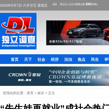
2026年8月7日 六月廿五 星期五
首页
天下
社会
经济
法治
焦点
民生
评
您现在的位置：
首页
>
娱乐
> 正文
“先生娃再就业”成社会热