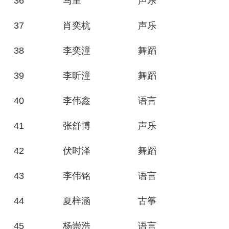
36
马里
声乐
37
肖奕杭
声乐
38
李奕潼
舞蹈
39
李昕潼
舞蹈
40
李伟鑫
语言
41
张舒博
声乐
42
伏时泽
舞蹈
43
李伟铭
语言
44
夏梓涵
古筝
45
杨崇浩
语言