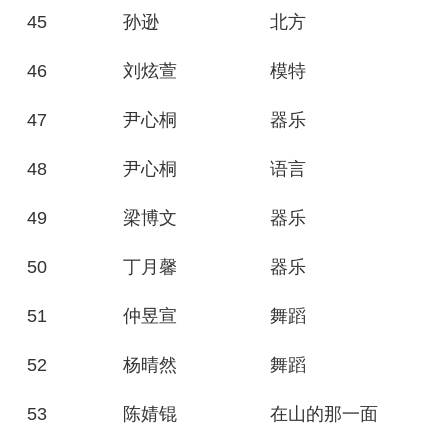
45
孙逊
北方
46
刘炫萱
模特
47
尹心桐
器乐
48
尹心桐
语言
49
梁博文
器乐
50
丁月馨
器乐
51
仲昱宣
舞蹈
52
杨晴然
舞蹈
53
陈婧锟
在山的那一面