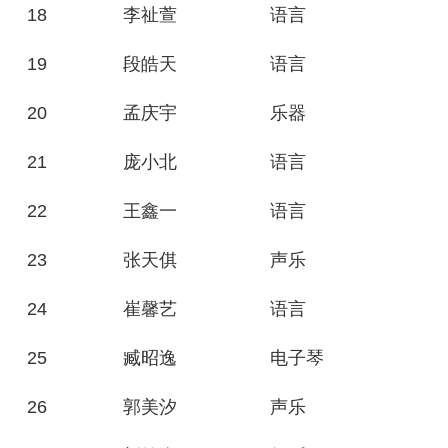
18
李祉萱
语言
19
段皓天
语言
20
孟庆宇
乐器
21
庞小北
语言
22
王鑫一
语言
23
张天倛
声乐
24
崔馨艺
语言
25
臧昭逸
电子琴
26
郭美汐
声乐