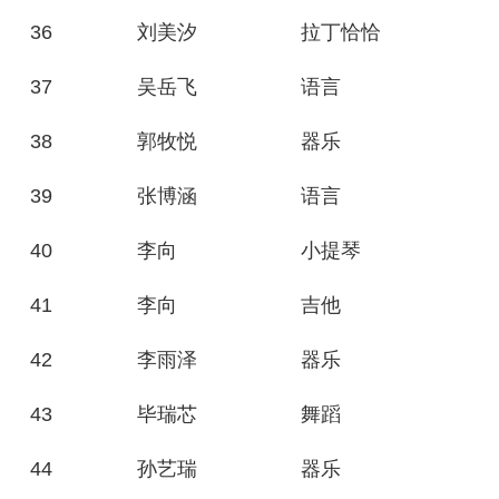
36
刘美汐
拉丁恰恰
37
吴岳飞
语言
38
郭牧悦
器乐
39
张博涵
语言
40
李向
小提琴
41
李向
吉他
42
李雨泽
器乐
43
毕瑞芯
舞蹈
44
孙艺瑞
器乐