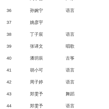
36
孙婉宁
语言
37
姚彦宇
38
丁子宸
语言
39
张译文
唱歌
40
潘玥辰
古筝
41
胡小可
语言
42
周子婷
语言
43
郑雯予
舞蹈
44
郑雯予
语言