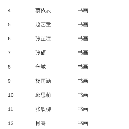
4
蔡依辰
书画
5
赵艺童
书画
6
张芷暄
书画
7
张硕
书画
8
辛城
书画
9
杨雨涵
书画
10
邱思萌
书画
11
张钦柳
书画
12
肖睿
书画