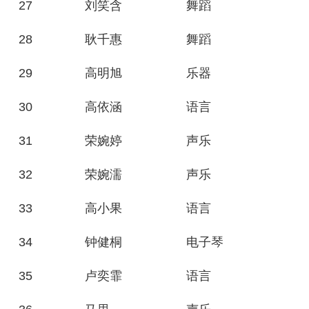
27
刘笑含
舞蹈
28
耿千惠
舞蹈
29
高明旭
乐器
30
高依涵
语言
31
荣婉婷
声乐
32
荣婉濡
声乐
33
高小果
语言
34
钟健桐
电子琴
35
卢奕霏
语言