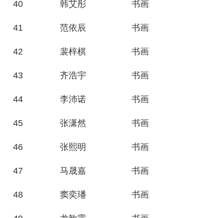
40
韩艾彤
书画
41
范依辰
书画
42
裴梓棋
书画
43
齐浩宇
书画
44
李沛诺
书画
45
张潇然
书画
46
张熙明
书画
47
马晟嘉
书画
48
窦奕璠
书画