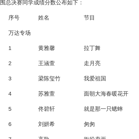
围总决赛同学成绩分数公布如下：
序号
姓名
节目
万达专场
1
黄雅馨
拉丁舞
2
王涵萱
走月亮
3
梁陈玺竹
我爱祖国
4
苏雅萱
面朝大海春暖花开
5
佟碧轩
就是那一只蟋蟀
6
刘妍希
匆匆