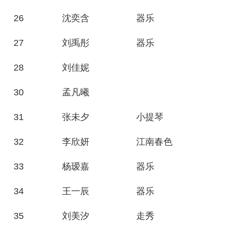
26
沈奕含
器乐
27
刘禹彤
器乐
28
刘佳妮
30
孟凡曦
31
张未夕
小提琴
32
李欣妍
江南春色
33
杨瑷嘉
器乐
34
王一辰
器乐
35
刘美汐
走秀