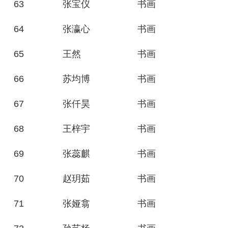
63
张宝仪
书画
64
张瀛心
书画
65
王然
书画
66
苏均博
书画
67
张仟昊
书画
68
王梓宇
书画
69
张蕊麒
书画
70
赵玥茹
书画
71
张娅翕
书画