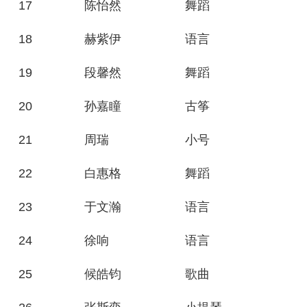
17
陈怡然
舞蹈
18
赫紫伊
语言
19
段馨然
舞蹈
20
孙嘉瞳
古筝
21
周瑞
小号
22
白惠格
舞蹈
23
于文瀚
语言
24
徐响
语言
25
候皓钧
歌曲