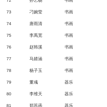
72
孙艺杨
书画
73
刁婉莹
书画
74
唐雨清
书画
75
李禹宽
书画
76
赵韩溪
书画
77
马婧涵
书画
78
杨子玉
书画
79
董彧
器乐
80
李维天
器乐
81
郑苏函
器乐