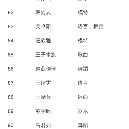
82
韩雨辰
模特
83
吴卓阳
语言，舞蹈
84
汪欣雅
模特
85
王子木旗
歌曲
86
赵蕊佳琦
舞蹈
87
王绍霁
语言
88
王涵萱
歌曲
89
苏宇欣
器乐
90
马君如
舞蹈