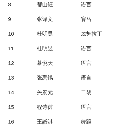
8
都山钰
语言
9
张译文
赛马
10
杜明昱
炫舞拉丁
11
杜明昱
语言
12
慕悦天
语言
13
张禹锡
语言
14
关景元
二胡
15
程诗茵
语言
16
王譜淇
舞蹈