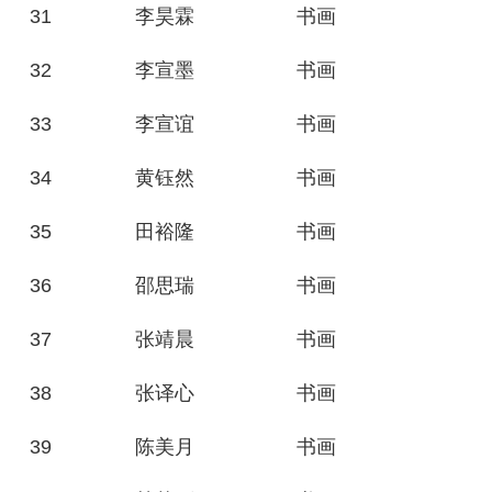
31
李昊霖
书画
32
李宣墨
书画
33
李宣谊
书画
34
黄钰然
书画
35
田裕隆
书画
36
邵思瑞
书画
37
张靖晨
书画
38
张译心
书画
39
陈美月
书画