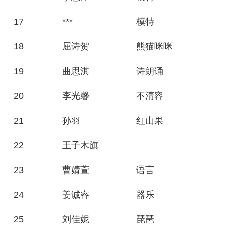
17
***
模特
18
屈诗贺
熊猫咪咪
19
曲思淇
诗朗诵
20
李光馨
不清容
21
孙羽
红山果
22
王子木旗
23
曹婧萱
语言
24
姜诚睿
器乐
25
刘佳妮
琵琶