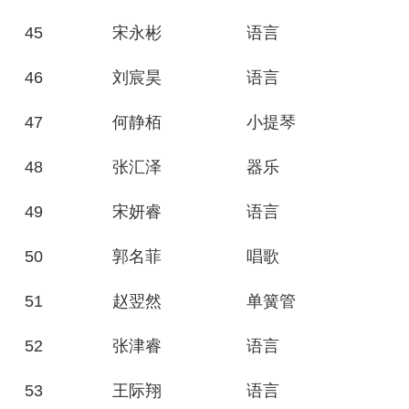
45
宋永彬
语言
46
刘宸昊
语言
47
何静栢
小提琴
48
张汇泽
器乐
49
宋妍睿
语言
50
郭名菲
唱歌
51
赵翌然
单簧管
52
张津睿
语言
53
王际翔
语言