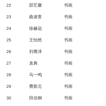
22
邵艺馨
书画
23
曲凌萱
书画
24
徐赫远
书画
25
王怡然
书画
26
刘骞泽
书画
27
袁典
书画
28
马一鸣
书画
29
费新元
书画
30
田佳桐
书画