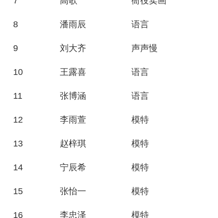
7
高歌
衙役卖画
8
潘雨辰
语言
9
刘大齐
声声慢
10
王露喜
语言
11
张博涵
语言
12
李雨萱
模特
13
赵梓琪
模特
14
宁辰希
模特
15
张怡一
模特
16
李忠泽
模特