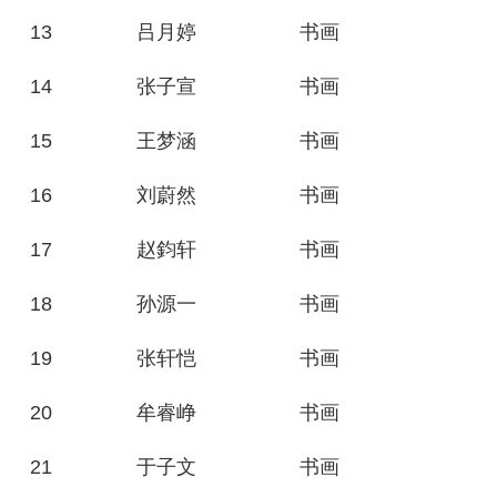
13
吕月婷
书画
14
张子宣
书画
15
王梦涵
书画
16
刘蔚然
书画
17
赵鈞轩
书画
18
孙源一
书画
19
张轩恺
书画
20
牟睿峥
书画
21
于子文
书画