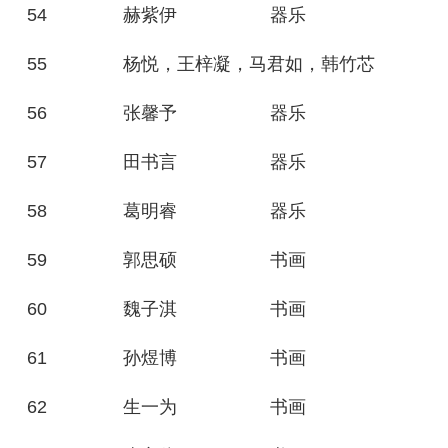
54
赫紫伊
器乐
55
杨悦，王梓凝，马君如，韩竹芯
56
张馨予
器乐
57
田书言
器乐
58
葛明睿
器乐
59
郭思硕
书画
60
魏子淇
书画
61
孙煜博
书画
62
生一为
书画