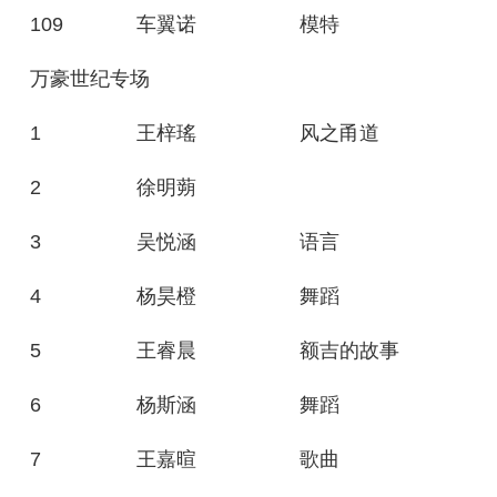
109
车翼诺
模特
万豪世纪专场
1
王梓瑤
风之甬道
2
徐明蒴
3
吴悦涵
语言
4
杨昊橙
舞蹈
5
王睿晨
额吉的故事
6
杨斯涵
舞蹈
7
王嘉暄
歌曲