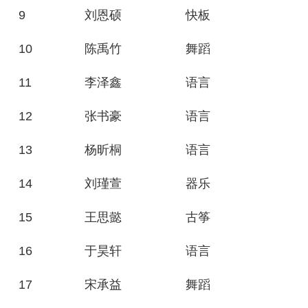
9
刘恩硕
快板
10
陈禹竹
舞蹈
11
李泽鑫
语言
12
张书豪
语言
13
杨昕桐
语言
14
刘瑾萱
器乐
15
王思懿
古筝
16
于昊轩
语言
17
宋承益
舞蹈