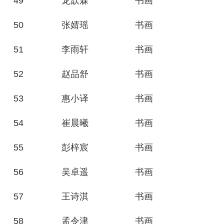
49
龙歆霖
书画
50
张婧瑶
书画
51
李雨轩
书画
52
赵品舒
书画
53
惠小译
书画
54
崔晨曦
书画
55
彭梓宸
书画
56
吴卓遥
书画
57
王诗淇
书画
58
孟令津
书画