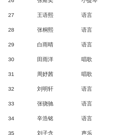
26
张斯奕
小提琴
27
王语熙
语言
28
张桐熙
语言
29
白雨晴
语言
30
田雨洋
唱歌
31
周妤茜
唱歌
32
刘明轩
语言
33
张骁驰
语言
34
辛浩铭
语言
35
刘子含
声乐