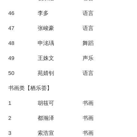
46
李多
语言
47
张峻豪
语言
48
申洺瑀
舞蹈
49
王姝文
声乐
50
苑婧钊
语言
书画类【栖乐荟】
1
胡筱可
书画
2
都瀚泽
书画
3
索浩宣
书画