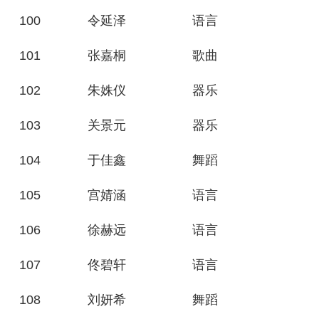
100
令延泽
语言
101
张嘉桐
歌曲
102
朱姝仪
器乐
103
关景元
器乐
104
于佳鑫
舞蹈
105
宫婧涵
语言
106
徐赫远
语言
107
佟碧轩
语言
108
刘妍希
舞蹈