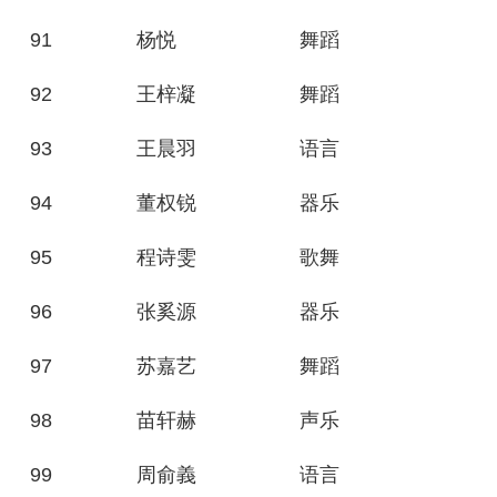
91
杨悦
舞蹈
92
王梓凝
舞蹈
93
王晨羽
语言
94
董权锐
器乐
95
程诗雯
歌舞
96
张奚源
器乐
97
苏嘉艺
舞蹈
98
苗轩赫
声乐
99
周俞義
语言