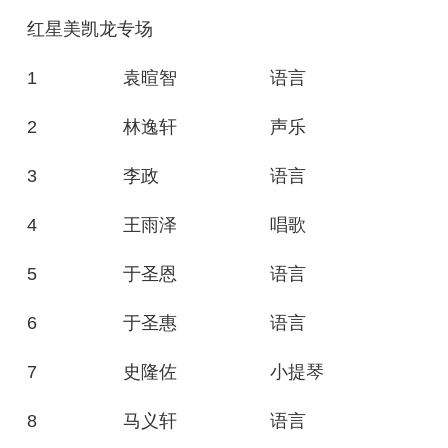
红星美凯龙专场
1
袁暄智
语言
2
林逸轩
声乐
3
李政
语言
4
王雨泽
唱歌
5
于圣恩
语言
6
于圣惠
语言
7
史隆佐
小提琴
8
马义轩
语言