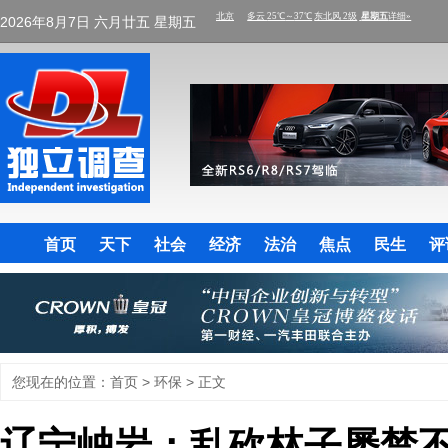
2026年8月7日 六月廿五 星期五
首页
天下
社会
经济
法治
焦点
民生
评
您现在的位置：
首页
>
环保
> 正文
辽宁岫岩：乱砍林子屡禁