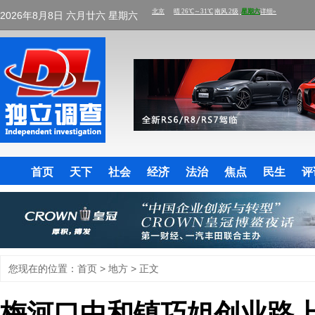
2026年8月8日 六月廿六 星期六
首页
天下
社会
经济
法治
焦点
民生
评
您现在的位置：
首页
>
地方
> 正文
梅河口中和镇巧姐创业路上