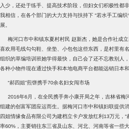
入少，还处于练手、提高技术阶段，但妇女们积极性都
我相信，在各个部门的大力支持与扶持下 “若水手工编织
展。
梅河口市中和镇东夏村村民 赵新杰，她是合作社成
喜欢用毛线勾勾鞋、坐垫、小包包这些东西，是村里有
组织的草编培训班她学得最快，自己会了还不忘教别人
各种小物件现在通过快手和本地电商平台都能远销日本和
“郝四姐”煎饼携手70余名妇女闯市场
2016年6月，在全民携手奔小康开局之年，吉林省
组建的创富军团应运而生。据梅河口市中和镇妇联提供
四姐情缘食品有限公司为建档立卡户发放红利13万元，“
率60%，主要销往东三省及山东、河北、河南等省一些