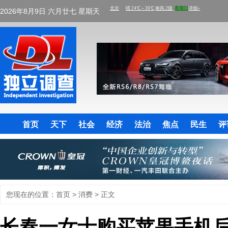
2026年8月9日 六月廿七 星期天
首页
天下
社会
经济
法治
焦点
民生
评
您现在的位置：
首页
>
消费
> 正文
长春一女士购买苹果手机