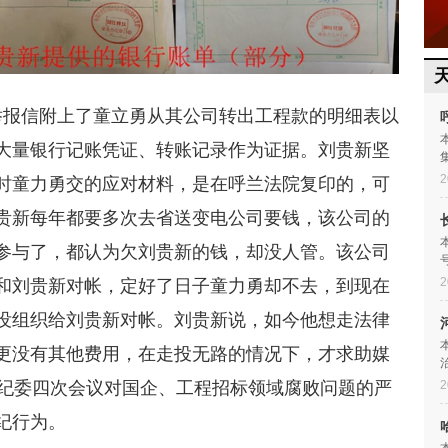
举报信附上了童立勇从其公司转出工程款的明细表以
大量银行记账凭证、转账记录作为证据。刘贵新坚
2
时童力勇交的应对材料，是在呼兰法院复印的，可
贵新每年都要多次去省送变电公司要钱，该公司的
参与了，都认为欠刘贵新的钱，却没人管。该公司
2
和刘贵新对帐，定好了日子童力勇却不去，到现在
没组织给刘贵新对帐。刘贵新说，如今他想走法律
更没有其他费用，在走投无路的情况下，才求助媒
2
央纪委四次会议对国企、工程招标领域腐败问题的严
纪行为。