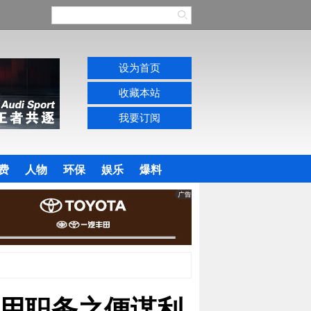
设为首页
收藏本站
我要订阅
费
人物
环保
娱乐
爆料
用职务之便谋利