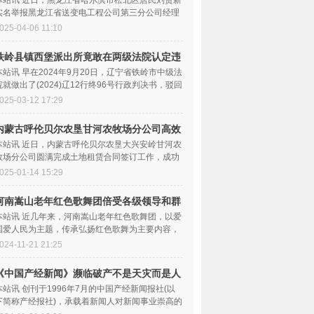
本站讯 近日，黑龙江省哈尔滨市松北区居民刘贵新
实名举报黑龙江省送变电工程公司第三分公司经理
童立勇，指控其在...
025-04-06 11:10
铁岭县镇西堡派出所竟敢在两级法院认定违
法后
本站讯 早在2024年9月20日，辽宁省铁岭市中级法
院就做出了(2024)辽12行终96号行政判决书，驳回
镇西堡派出所的上诉...
025-03-12 17:29
内蒙古呼伦贝尔农垦甘河农牧场分公司高效
推进
本站讯 近日，内蒙古呼伦贝尔农垦大兴安岭甘河农
牧场分公司圆满完成土地租赁合同签订工作，成功
签订2119份耕地租...
025-01-14 15:29
河南嵩山老年红色歌舞团倍受各级领导和群
众的
本站讯 近几年来，河南嵩山老年红色歌舞团，以爱
国爱人民为主题，传承弘扬红色歌舞为主要内容，
不辞辛苦，走街串...
024-11-21 21:25
《中国产经新闻》濒临破产不是天灾而是人
祸
本站讯 创刊于1996年7月的中国产经新闻报社(以
下简称产经报社)，承载着新闻人对新闻事业崇高的