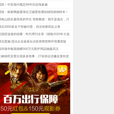
被抹去”？
震惊！中苏条约规定96年归还海参崴
震惊：财新网披露湖北卫健委曾通知销毁病例样本！
钟南山院长最得意的学生 管轶教授：我不是逃兵，只
能为力
湖北3000多名干部被问责，但没有蔡莉彭义香
美国窃选者的炫耀：时代周刊文章《拯救2020年大选
子运动秘史》
湖北恩施:违法企业逼退合法投资商营商环境遭质疑
深圳港华集团捐赠300万元医护用品驰援武汉
三峡移民安置出现多多怪事，27份协议涉嫌反复转卖