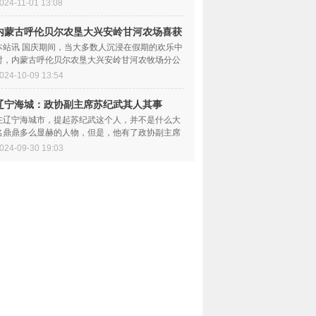
历史使命与责任。令...
024-11-01 13:08
内蒙古呼伦贝尔农垦大兴安岭甘河农场喜获
大丰
本站讯 国庆期间，当大多数人沉浸在假期的欢乐中
时，内蒙古呼伦贝尔农垦大兴安岭甘河农牧场分公
司干部职工们昼夜...
024-10-09 13:54
辽宁海城：政协副主席苏纪武其人其事
在辽宁海城市，提起苏纪武这个人，并不是什么大
名鼎鼎多么显赫的人物，但是，他有了政协副主席
这个副处级头衔，那...
024-09-30 19:03