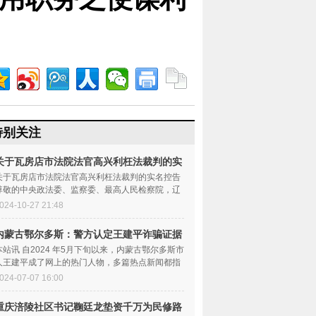
特别关注
关于瓦房店市法院法官高兴利枉法裁判的实
名控
关于瓦房店市法院法官高兴利枉法裁判的实名控告
尊敬的中央政法委、监察委、最高人民检察院，辽
宁省政法委、监察委...
024-10-27 21:48
内蒙古鄂尔多斯：警方认定王建平诈骗证据
确凿
本站讯 自2024 年5月下旬以来，内蒙古鄂尔多斯市
人王建平成了网上的热门人物，多篇热点新闻都指
向了他，使他成为...
024-07-07 16:00
重庆涪陵社区书记鞠廷龙垫资千万为民修路