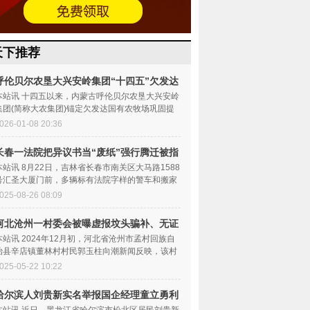
天下推荐
呼伦贝尔农垦大兴安岭集团“十四五”欠发达
巩
本站讯 十四五以来，内蒙古呼伦贝尔农垦大兴安岭
集团(简称大农集团)锚定欠发达国有农牧场巩固提
升核心目标，以机...
026-01-08 20:36
长春一法院把异议书当“废纸”强行腾迁被指
暴
本站讯 8月22日，吉林省长春市南关区大马路1588
号汇圣大厦门前，多辆标有法院字样的警车和搬家
公司的厢货一字排开...
025-08-26 08:09
河北沧州一村委会被曝虚报坟头骗补、无证
砍树
本站讯 2024年12月初，河北省沧州市孟村回族自
治县辛店镇董林村村民郭玉柱向潮新闻反映，该村
村委会涉嫌通过虚报...
025-05-22 10:22
哈尔滨人刘贵新实名举报国企经理童立勇利
用职