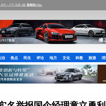
法治
焦点
民生
评论
地方
文化
科教
旅游
消
实名举报国企经理童立勇利