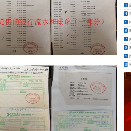
会“
3
4
5
是无
6
7
的影
8
9
10