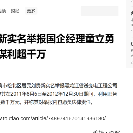
2
2
2
iao.com/article/7489741670141936180/