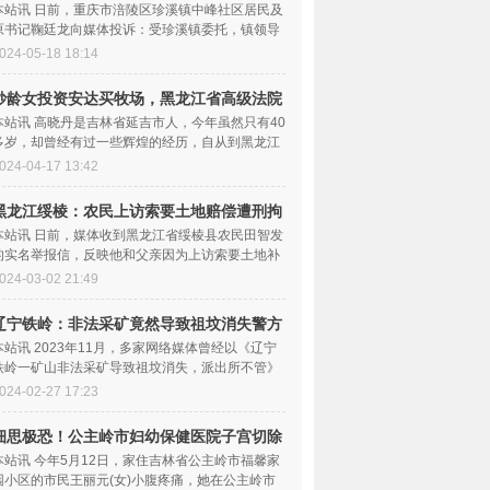
反被
本站讯 日前，重庆市涪陵区珍溪镇中峰社区居民及
原书记鞠廷龙向媒体投诉：受珍溪镇委托，镇领导
要求中峰社区书记...
024-05-18 18:14
妙龄女投资安达买牧场，黑龙江省高级法院
判决
本站讯 高晓丹是吉林省延吉市人，今年虽然只有40
多岁，却曾经有过一些辉煌的经历，自从到黑龙江
省安达市投资购买...
024-04-17 13:42
黑龙江绥棱：农民上访索要土地赔偿遭刑拘
至今
本站讯 日前，媒体收到黑龙江省绥棱县农民田智发
的实名举报信，反映他和父亲因为上访索要土地补
偿遭到刑拘一事。...
024-03-02 21:49
辽宁铁岭：非法采矿竟然导致祖坟消失警方
不管
本站讯 2023年11月，多家网络媒体曾经以《辽宁
铁岭一矿山非法采矿导致祖坟消失，派出所不管》
为题，曝光了发生在...
024-02-27 17:23
细思极恐！公主岭市妇幼保健医院子宫切除
后居
本站讯 今年5月12日，家住吉林省公主岭市福馨家
园小区的市民王丽元(女)小腹疼痛，她在公主岭市