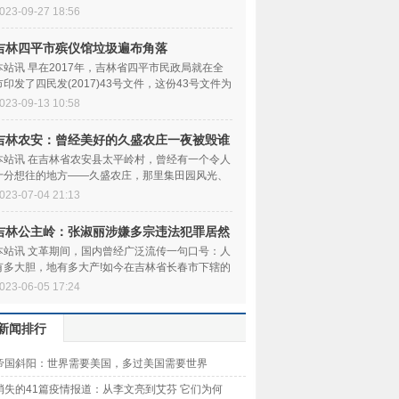
妇幼保健医院诊断为...
023-09-27 18:56
吉林四平市殡仪馆垃圾遍布角落
本站讯 早在2017年，吉林省四平市民政局就在全
市印发了四民发(2017)43号文件，这份43号文件为
四平市各社区持续巩...
023-09-13 10:58
吉林农安：曾经美好的久盛农庄一夜被毁谁
之责
本站讯 在吉林省农安县太平岭村，曾经有一个令人
十分想往的地方——久盛农庄，那里集田园风光、
湿地风貌、绿色农...
023-07-04 21:13
吉林公主岭：张淑丽涉嫌多宗违法犯罪居然
安然
本站讯 文革期间，国内曾经广泛流传一句口号：人
有多大胆，地有多大产!如今在吉林省长春市下辖的
公主岭市，也出了...
023-06-05 17:24
新闻排行
帝国斜阳：世界需要美国，多过美国需要世界
消失的41篇疫情报道：从李文亮到艾芬 它们为何