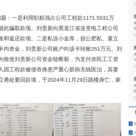
2
：一是利用职权强占公司工程款1171.5531万
借此骗取款项。刘贵新向黑龙江省送变电工程公司
2
账和返还款项。二是私设小金库，损公肥私。童立
卡内资金，刘贵新公司账户向该卡转账251万元。刘
为致使刘贵新公司资金链断裂，为支付农民工工资
2
人因工程款被侵吞身患严重心脏病无钱医治，其妻
勇处要回款项，于2024年11月29日跳楼身亡，家
2
1
2