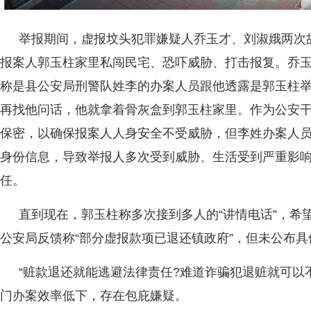
举报期间，虚报坟头犯罪嫌疑人乔玉才、刘淑娥两次
报案人郭玉柱家里私闯民宅、恐吓威胁、打击报复。乔
称是县公安局刑警队姓李的办案人员跟他透露是郭玉柱
再找他问话，他就拿着骨灰盒到郭玉柱家里。作为公安
保密，以确保报案人人身安全不受威胁，但李姓办案人
身份信息，导致举报人多次受到威胁、生活受到严重影
任。
直到现在，郭玉柱称多次接到多人的“讲情电话”，希
公安局反馈称“部分虚报款项已退还镇政府”，但未公布
“赃款退还就能逃避法律责任?难道诈骗犯退赃就可以
门办案效率低下，存在包庇嫌疑。