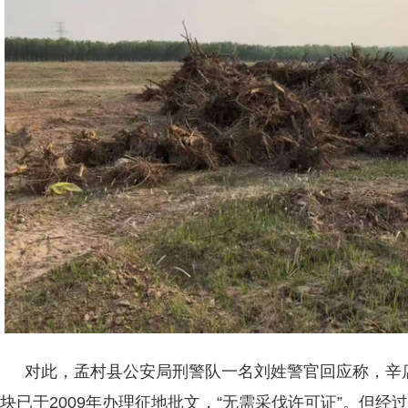
对此，孟村县公安局刑警队一名刘姓警官回应称，辛
块已于2009年办理征地批文，“无需采伐许可证”。但经过