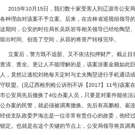
2015年10月15日，我们数十家受害人到辽源市公
各种理由对该案不予立案。后来，在吉林省巡视组领导
这期间，公安的时任局长吴跃岩等相关领导已经给陶堃
留出时间、创造了空间，从容的将资产转移完毕。
立案后，警方既不追脏、又不依法扣押财产。截止目
查清、查全。更让人不能理解的是，该案涉案金额如此
人，竟然让逃犯刘艳每天定时与丈夫陶堃进行手机通话
守联盟。(见辽西检刑检公诉刑不诉【2017】11号)该
市公安局先后撤换了4位办案人员，只要是对案件能依法
公办案的民警，就必须被调离撤换。先后有高鹏相、崔
经侦支队政委尹海志是一位非常有责任心的政委，他经过
锁定。也就是在这个关键的节点上，公安局领导将其调