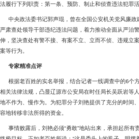
法履行下列职责：第一条、预防、制止和侦查违法犯罪
中央政法委书记郭声琨，曾在全国公安机关党风廉政
严肃查处领导干部违纪违法问题，着力推动全面从严治
伸，坚决查处有警不接、有案不立、立而不侦、违规立
案等行为。
专家精准点评
根据老百姓的实名举报，结合记者一线调查中的6个
相关法律法规，凸显辽源市公安局在时任局长吴跃岩等
地不作为、慢作为。为犯罪分子刘艳提供了充分的时间
容地转移非法所得的资金。
事情败露后，刘艳必须“勇敢”地站出来，承担起所有
终极目标。正如老百姓所说：“这是秃头上的虱子，明摆