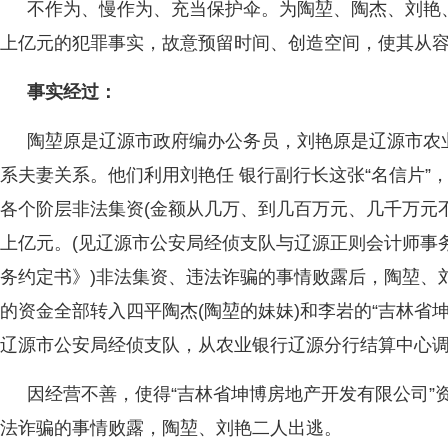
不作为、慢作为、充当保护伞。为陶堃、陶杰、刘艳
上亿元的犯罪事实，故意预留时间、创造空间，使其从
事实经过：
陶堃原是辽源市政府编办公务员，刘艳原是辽源市农
系夫妻关系。他们利用刘艳任 银行副行长这张“名信片”
各个阶层非法集资(金额从几万、到几百万元、几千万元
上亿元。(见辽源市公安局经侦支队与辽源正则会计师事
务约定书》)非法集资、违法诈骗的事情败露后，陶堃、
的资金全部转入四平陶杰(陶堃的妹妹)和李岩的“吉林省坤
辽源市公安局经侦支队，从农业银行辽源分行结算中心调
因经营不善，使得“吉林省坤博房地产开发有限公司”
法诈骗的事情败露，陶堃、刘艳二人出逃。