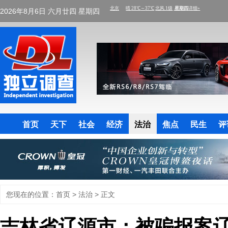
2026年8月6日 六月廿四 星期四
首页
天下
社会
经济
法治
焦点
民生
评
您现在的位置：
首页
>
法治
> 正文
吉林省辽源市：被骗报案