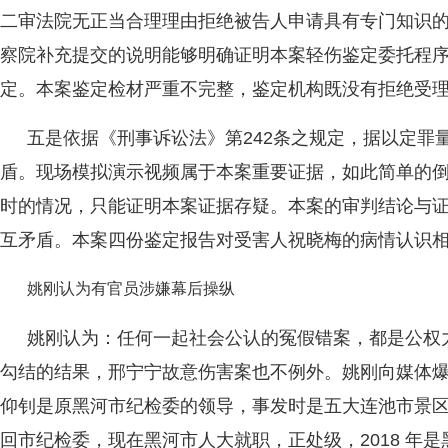
二审法院无正当合理理由拒绝被告人申请具有专门知识
察院补充提交的说明能够明确证明本案轻伤鉴定委托程
定。本案鉴定检材严重不完整，鉴定机构既没有拒绝受
五是依据《刑事诉讼法》第242条之规定，据以定罪
盾。现场模拟演示视频属于本案重要证据，如此简单的
时的情况，只能证明本案证据存疑。本案的审判结论与
互矛盾。本案四份鉴定报告对受害人祝晓梅的病情认识
姚刚认为有官员涉嫌幕后操纵
姚刚认为：任何一起社会公认的冤假错案，都是公权
勾结的结果，邢宁宁故意伤害案也不例外。姚刚向媒体
仰钊是原黑河市纪检委的领导，事发时是五大连池市景
回市纪检委，现在黑河市人大就职，正处级，2018 年