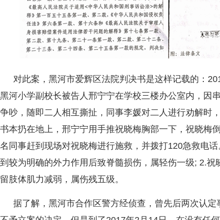
对此案，黑河市爱辉区法院判决书是这样记载的：201
黑河小学副校长被告人邢宁宁在学校三楼办公室内，因
争吵，随即二人相互撕扯，同事李媛对二人进行劝解时
书本扔在地上，邢宁宁用手推祝晓梅胸部一下，祝晓梅
名同事赶到现场对祝晓梅进行施救，并拨打120急救电话。
到较为明确的外力作用后致脊髓损伤，属轻伤一级; 2.
留肢体肌力减弱，属伤残五级。
据了解，黑河市合作区警方经侦查，曾先后两次认定