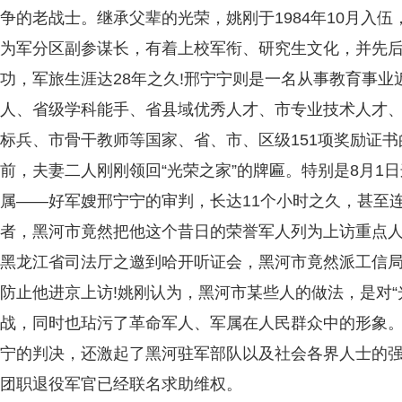
争的老战士。继承父辈的光荣，姚刚于1984年10月入
为军分区副参谋长，有着上校军衔、研究生文化，并先后
功，军旅生涯达28年之久!邢宁宁则是一名从事教育事业
人、省级学科能手、省县域优秀人才、市专业技术人才
标兵、市骨干教师等国家、省、市、区级151项奖励证
前，夫妻二人刚刚领回“光荣之家”的牌匾。特别是8月1日
属——好军嫂邢宁宁的审判，长达11个小时之久，甚至
者，黑河市竟然把他这个昔日的荣誉军人列为上访重点人
黑龙江省司法厅之邀到哈开听证会，黑河市竟然派工信局两
防止他进京上访!姚刚认为，黑河市某些人的做法，是对“
战，同时也玷污了革命军人、军属在人民群众中的形象
宁的判决，还激起了黑河驻军部队以及社会各界人士的强
团职退役军官已经联名求助维权。