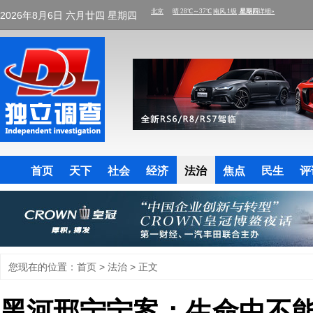
2026年8月6日 六月廿四 星期四
首页
天下
社会
经济
法治
焦点
民生
评
您现在的位置：
首页
>
法治
> 正文
黑河邢宁宁案：生命中不能