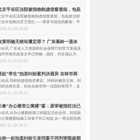
北京平谷区法院被指炮制虚假督查组，包庇
主任
北京平谷区法院被指炮制虚假督查组，包庇政治部
主任许友刚法官万里红——荣誉与现实的断裂：平
谷区法院模范生面具...
025-12-09 10:55
政策明确无错却遭定罪？ 广东蕉岭一退休
干部
本站讯 广东省人力资源和社会保障厅的官方复函及
梅州市相关政策文件已明确，据此，刘生福认为，
蕉岭县农村劳动力...
025-11-22 21:24
两起“孪生”拍卖纠纷案判决迥异 吉林市两
法
本站讯 同样的虚假拍卖事实、同样的被告主体、同
样的法律关系，却在吉林市同一法院的审理下，走
出了两条截然不同...
025-11-19 20:12
长春“办公楼变公寓楼”案：原审被指枉法已
发
本站讯 从办公楼图纸签订的固定总价合同，到实际
按公寓楼图纸施工却拿不到工程款;从一审法院拒绝
对工程量进行司法...
025-11-18 19:17
吉林一起拍卖纠纷引发同案不同判审限超期