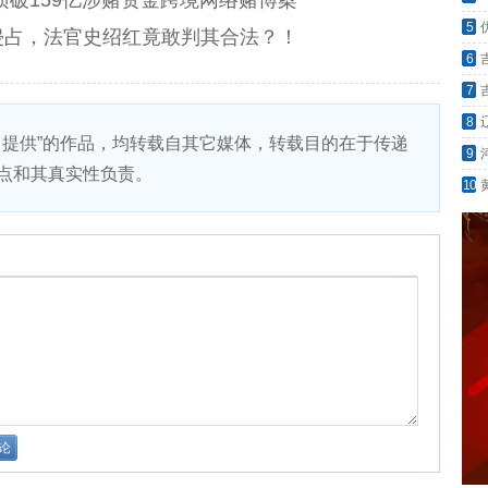
侦破159亿涉赌资金跨境网络赌博案
评价
5
侵占，法官史绍红竟敢判其合法？！
6
望
7
营商
8
）提供”的作品，均转载自其它媒体，转载目的在于传递
9
点和其真实性负责。
罪?
10