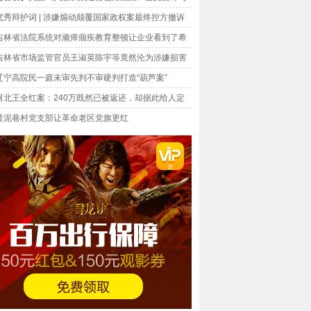
优秀辩护词 | 涉嫌煽动颠覆国家政权案最终控方撤诉
吉林省法院系统对顽瘴痼疾教育整顿让企业看到了希
吉林省市场监管官员王淑英陈宇等竟然沦为涉嫌损害
环境的元凶?
辽宁高院民一庭未审先判不审硬判打造“葫芦案”
河北王全红案：240万既然已被返还，却据此给人定
黄泥巷村党支部让革命老区党旗更红