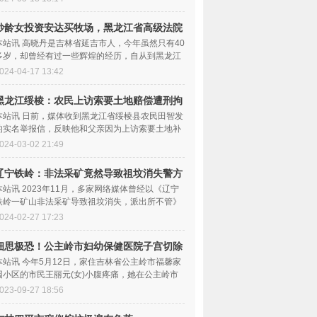
妙龄女投资安达买牧场，黑龙江省高级法院
判决
本站讯 高晓丹是吉林省延吉市人，今年虽然只有40
多岁，却曾经有过一些辉煌的经历，自从到黑龙江
省安达市投资购买...
024-04-17 13:42
黑龙江绥棱：农民上访索要土地赔偿遭刑拘
至今
本站讯 日前，媒体收到黑龙江省绥棱县农民田智发
的实名举报信，反映他和父亲因为上访索要土地补
偿遭到刑拘一事。...
024-03-02 21:49
辽宁铁岭：非法采矿竟然导致祖坟消失警方
不管
本站讯 2023年11月，多家网络媒体曾经以《辽宁
铁岭一矿山非法采矿导致祖坟消失，派出所不管》
为题，曝光了发生在...
024-02-27 17:23
细思极恐！公主岭市妇幼保健医院子宫切除
后居
本站讯 今年5月12日，家住吉林省公主岭市福馨家
园小区的市民王丽元(女)小腹疼痛，她在公主岭市
妇幼保健医院诊断为...
023-09-27 18:56