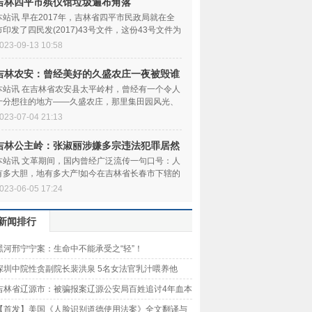
吉林四平市殡仪馆垃圾遍布角落
本站讯 早在2017年，吉林省四平市民政局就在全
市印发了四民发(2017)43号文件，这份43号文件为
四平市各社区持续巩...
023-09-13 10:58
吉林农安：曾经美好的久盛农庄一夜被毁谁
之责
本站讯 在吉林省农安县太平岭村，曾经有一个令人
十分想往的地方——久盛农庄，那里集田园风光、
湿地风貌、绿色农...
023-07-04 21:13
吉林公主岭：张淑丽涉嫌多宗违法犯罪居然
安然
本站讯 文革期间，国内曾经广泛流传一句口号：人
有多大胆，地有多大产!如今在吉林省长春市下辖的
公主岭市，也出了...
023-06-05 17:24
新闻排行
黑河邢宁宁案：生命中不能承受之“轻”！
深圳中院性贪副院长裴洪泉 5名女法官乳汁喂养他
吉林省辽源市：被骗报案辽源公安局百姓追讨4年血本
【首发】美国《人脸识别道德使用法案》全文翻译与