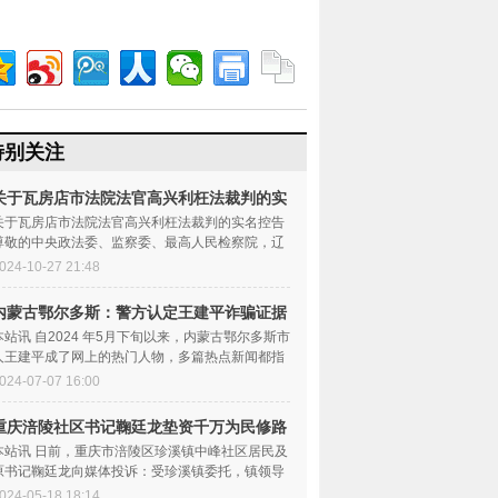
特别关注
关于瓦房店市法院法官高兴利枉法裁判的实
名控
关于瓦房店市法院法官高兴利枉法裁判的实名控告
尊敬的中央政法委、监察委、最高人民检察院，辽
宁省政法委、监察委...
024-10-27 21:48
内蒙古鄂尔多斯：警方认定王建平诈骗证据
确凿
本站讯 自2024 年5月下旬以来，内蒙古鄂尔多斯市
人王建平成了网上的热门人物，多篇热点新闻都指
向了他，使他成为...
024-07-07 16:00
重庆涪陵社区书记鞠廷龙垫资千万为民修路
反被
本站讯 日前，重庆市涪陵区珍溪镇中峰社区居民及
原书记鞠廷龙向媒体投诉：受珍溪镇委托，镇领导
要求中峰社区书记...
024-05-18 18:14