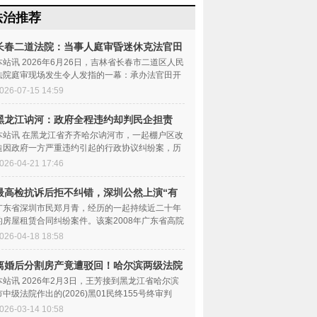
法治推荐
长春二道法院：当事人庭审昏迷休克法官田
开伍
本站讯 2026年6月26日，吉林省长春市二道区人民
法院庭审现场发生令人发指的一幕：承办法官田开
伍在明知存在重大程...
026-07-15 14:59
黑龙江讷河：政府全程违约却判民企担责
30%
本站讯 在黑龙江省齐齐哈尔讷河市，一起棚户区改
造因政府一方严重违约引起的行政协议纠纷案，历
经一审、二审后，...
026-04-21 17:46
最高检抗诉后拒不纠错，深圳公然上演“有
理无
广东省深圳市民郑月青，经历的一起持续近二十年
的房屋租赁合同纠纷案件。该案2008年广东省高院
一审，2011年最高法...
026-04-18 18:58
离婚后分割房产竟遭驳回！哈尔滨两级法院
被指
本站讯 2026年2月3日，王芳接到黑龙江省哈尔滨
市中级法院作出的(2026)黑01民终155号终审判
决，这一纸判决，再次让...
026-03-14 10:58