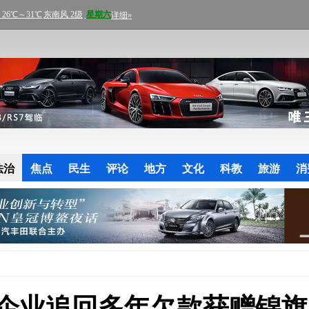
法治
焦点
民生
评论
地方
文化
科教
旅游
消
企业追回多年欠款获赠锦旗